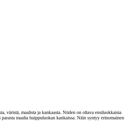
sta, väristä, maalista ja kankaasta. Niiden on oltava ensiluokkaisia
llä parasta maalia huippuluokan kankaissa. Näin syntyy erinomainen