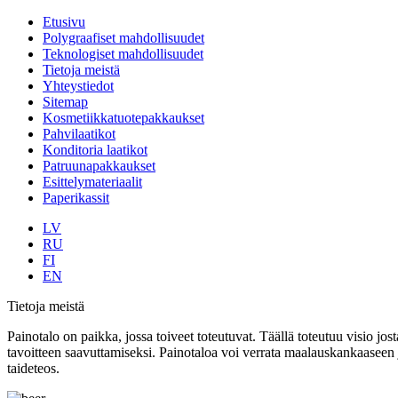
Etusivu
Polygraafiset mahdollisuudet
Teknologiset mahdollisuudet
Tietoja meistä
Yhteystiedot
Sitemap
Kosmetiikkatuotepakkaukset
Pahvilaatikot
Konditoria laatikot
Patruunapakkaukset
Esittelymateriaalit
Paperikassit
LV
RU
FI
EN
Tietoja meistä
Painotalo on paikka, jossa toiveet toteutuvat. Täällä toteutuu visio jos
tavoitteen saavuttamiseksi. Painotaloa voi verrata maalauskankaaseen
taideteos.